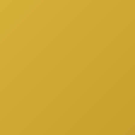
Somos tu aliado en microcréditos virtuales. Ofrecemos
financiamiento rápido y accesible para quienes buscan
un impulso económico.