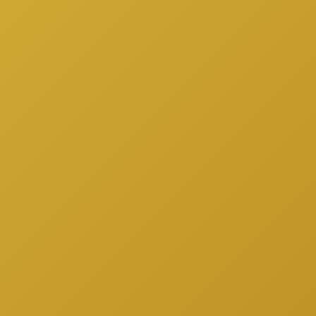
Accesos
Pedir Mi Prestamo
Sobre Nosotros
Mi Cuenta
Información Legal
Blog
PQR
Contacto
Somos 100% Virtual