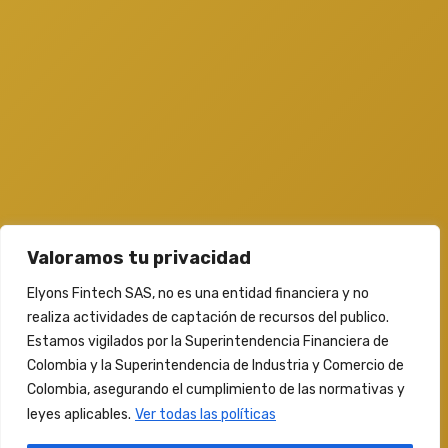
(+57) 318 3372387
ayuda@elyonsfintech.com
Blogs Recientes
5 TIPS PARA AUMENTAR TU PUNTAJE CREDITICIO
LOS CREDITOS RAPIDOS PUEDEN SER UNA SOLUCION
Valoramos tu privacidad
CRUCIAL EN TIEMPOS DE CRISIS
Elyons Fintech SAS, no es una entidad financiera y no
realiza actividades de captación de recursos del publico.
Estamos vigilados por la Superintendencia Financiera de
Colombia y la Superintendencia de Industria y Comercio de
Colombia, asegurando el cumplimiento de las normativas y
Elyon's| Developed by:
Push Tecnología
leyes aplicables.
Ver todas las políticas
© Elyon´s Fintech 2024 | Todos Los Derechos