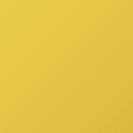
Información Legal
ELYON'S FINTECH
>
Información Legal
Información Legal ELYON'S
POLITICAS