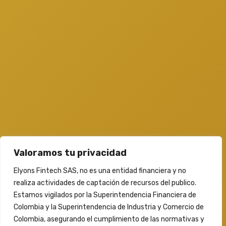
Somos 100% Virtual
(+57) 318 3372387
ayuda@elyonsfintech.com
Blogs Recientes
5 TIPS PARA AUMENTAR TU PUNTAJE CREDITICIO
LOS CREDITOS RAPIDOS PUEDEN SER UNA SOLUCION
Valoramos tu privacidad
CRUCIAL EN TIEMPOS DE CRISIS
Elyons Fintech SAS, no es una entidad financiera y no
realiza actividades de captación de recursos del publico.
Estamos vigilados por la Superintendencia Financiera de
Colombia y la Superintendencia de Industria y Comercio de
Colombia, asegurando el cumplimiento de las normativas y