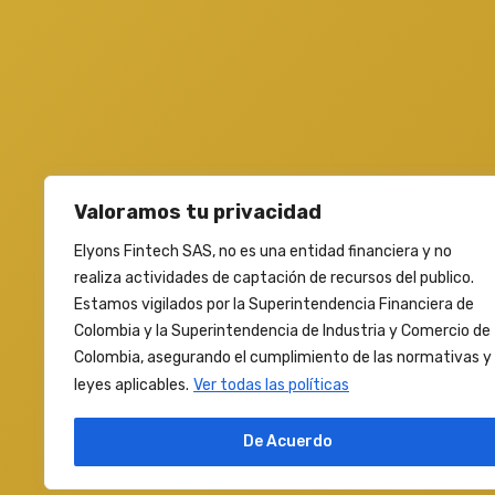
A
Somos tu aliado en microcréditos
virtuales. Ofrecemos
financiamiento rápido y accesible
para quienes buscan un impulso
económico.
Valoramos tu privacidad
Elyons Fintech SAS, no es una entidad financiera y no
realiza actividades de captación de recursos del publico.
Estamos vigilados por la Superintendencia Financiera de
Colombia y la Superintendencia de Industria y Comercio de
Colombia, asegurando el cumplimiento de las normativas y
leyes aplicables.
Ver todas las políticas
De Acuerdo